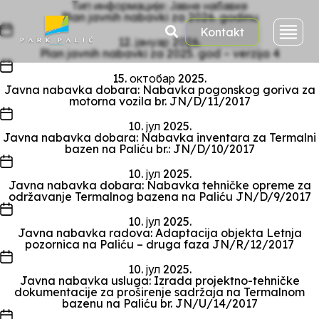
Skoči
Тип информације:
Јавне набавке
na
Plan javnih nabavki za 2026. godinu
sadržaj
Datum
Kontakt
članka
12. јануар 2026.
Plan javnih nabavki za 2025. god – verzija 4
Datum
članka
15. октобар 2025.
Javna nabavka dobara: Nabavka pogonskog goriva za
motorna vozila br. JN/D/11/2017
Datum
članka
10. јул 2025.
Javna nabavka dobara: Nabavka inventara za Termalni
bazen na Paliću br.: JN/D/10/2017
Datum
članka
10. јул 2025.
Javna nabavka dobara: Nabavka tehničke opreme za
održavanje Termalnog bazena na Paliću JN/D/9/2017
Datum
članka
10. јул 2025.
Javna nabavka radova: Adaptacija objekta Letnja
pozornica na Paliću – druga faza JN/R/12/2017
Datum
članka
10. јул 2025.
Javna nabavka usluga: Izrada projektno-­tehničke
dokumentacije za proširenje sadržaja na Termalnom
bazenu na Paliću br. JN/U/14/2017
Datum