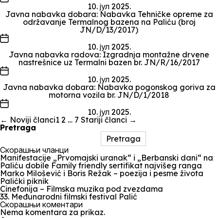
članka
10. јул 2025.
Javna nabavka dobara: Nabavka Tehničke opreme za
održavanje Termalnog bazena na Paliću (broj
JN/D/13/2017)
Datum
članka
10. јул 2025.
Javna nabavka radova: Izgradnja montažne drvene
nastrešnice uz Termalni bazen br. JN/R/16/2017
Datum
članka
10. јул 2025.
Javna nabavka dobara: Nabavka pogonskog goriva za
motorna vozila br. JN/D/1/2018
Datum
članka
10. јул 2025.
Paginacija
←
Noviji
članci
1
2
…
7
Stariji
članci
→
članaka
Pretraga
Pretraga
Скорашњи чланци
Manifestacije „Prvomajski uranak“ i „Berbanski dani“ na
Paliću dobile Family friendly sertifikat najvišeg ranga
Marko Milošević i Boris Režak – poezija i pesme života
Palićki piknik
Cinefonija – Filmska muzika pod zvezdama
33. Međunarodni filmski festival Palić
Скорашњи коментари
Nema komentara za prikaz.