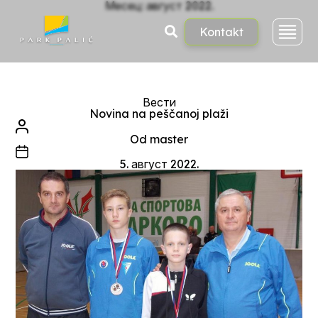
Skoči
Месец:
август 2022.
na
sadržaj
Kontakt
Kategorije
Вести
Novina na peščanoj plaži
Autor
članka
Od
master
Datum
članka
5. август 2022.