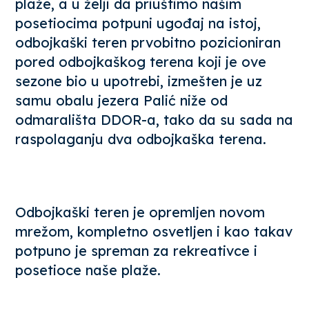
plaže, a u želji da priuštimo našim
posetiocima potpuni ugođaj na istoj,
odbojkaški teren prvobitno pozicioniran
pored odbojkaškog terena koji je ove
sezone bio u upotrebi, izmešten je uz
samu obalu jezera Palić niže od
odmarališta DDOR-a, tako da su sada na
raspolaganju dva odbojkaška terena.
Odbojkaški teren je opremljen novom
mrežom, kompletno osvetljen i kao takav
potpuno je spreman za rekreativce i
posetioce naše plaže.