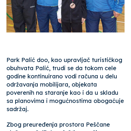
Park Palić doo, kao upravljač turističkog
obuhvata Palić, trudi se da tokom cele
godine kontinuirano vodi računa u delu
održavanja mobilijara, objekata
poverenih na staranje kao i da u skladu
sa planovima i mogućnostima obogaćuje
sadržaj.
Zbog preuređenja prostora Peščane