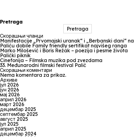
Pretraga
Pretraga
Скорашњи чланци
Manifestacije „Prvomajski uranak“ i „Berbanski dani“ na
Paliću dobile Family friendly sertifikat najvišeg ranga
Marko Milošević i Boris Režak – poezija i pesme života
Palićki piknik
Cinefonija – Filmska muzika pod zvezdama
33. Međunarodni filmski festival Palić
Скорашњи коментари
Nema komentara za prikaz.
Архиве
јул 2026
јун 2026
мај 2026
април 2026
март 2026
децембар 2025
септембар 2025
август 2025
јул 2025
април 2025
децембар 2024