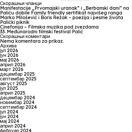
Скорашњи чланци
Manifestacije „Prvomajski uranak“ i „Berbanski dani“ na
Paliću dobile Family friendly sertifikat najvišeg ranga
Marko Milošević i Boris Režak – poezija i pesme života
Palićki piknik
Cinefonija – Filmska muzika pod zvezdama
33. Međunarodni filmski festival Palić
Скорашњи коментари
Nema komentara za prikaz.
Архиве
јул 2026
јун 2026
мај 2026
април 2026
март 2026
децембар 2025
септембар 2025
август 2025
јул 2025
април 2025
децембар 2024
новембар 2024
септембар 2024
јул 2024
јун 2024
мај 2024
април 2024
фебруар 2024