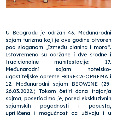
U Beogradu je održan 43. Međunarodni
sajam turizma koji je ove godine otvoren
pod sloganom „Između planina i mora“.
Istovremeno su održane i dve srodne i
tradicionalne manifestacije: 17.
Međunarodni sajam hotelsko-
ugostiteljske opreme HORECA-OPREMA i
12. Međunarodni sajam BEOWINE (25-
26.03.2022.) Tokom četiri dana trajanja
sajma, posetiocima je, pored ekskluzivnih
sajamskih pogodnosti i popusta,
upriličena i mogućnost da uživaju i u