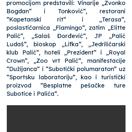
promocijom predstavili: Vinarije „Zvonko
Bogdan“ i Tonković“, restorani
“Kapetanski rit“ i „Terasa“,
poslastičarnica „Flamingo“, zatim „Elitte
Palić“, „Salaš Đorđević“, JP „Palić
Ludaš“, bioskop „Lifka“, „Jedriličarski
klub Palić“, hoteli „Prezident“ i „Royal
Crown“, „Zoo vrt Palić“, manifestacije
“Dužijanca” i “Subotički polumaraton” uz
“Sportsku laboratoriju”, kao i turistički
proizvod “Besplatne pešačke ture
Subotice i Palića”.