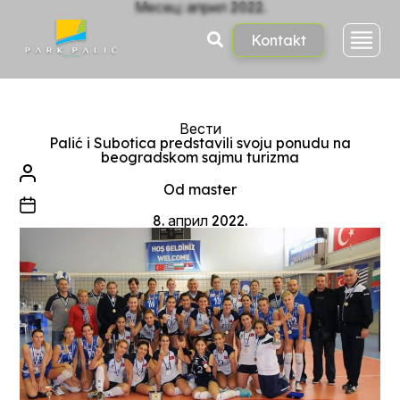
Skoči
Месец:
април 2022.
na
sadržaj
Kontakt
Kategorije
Вести
Palić i Subotica predstavili svoju ponudu na
beogradskom sajmu turizma
Autor
članka
Od
master
Datum
članka
8. април 2022.