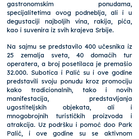
gastronomskim ponudama,
specijalitetima ovog podneblja, ali i u
degustaciji najboljih vina, rakija, pića,
kao i suvenira iz svih krajeva Srbije.
Na sajmu se predstavilo 400 učesnika iz
25 zemalja sveta, 40 domaćih tur
operatera, a broj posetilaca je premašio
32.000. Subotica i Palić su i ove godine
predstavili svoju ponudu kroz promociju
kako tradicionalnih, tako i novih
manifestacija, predstavljanja
ugostiteljskih objekata, ali i
mnogobrojnih turističkih proizvoda i
atrakcija. Uz podršku i pomoć doo Park
Palić, i ove godine su se aktivnom