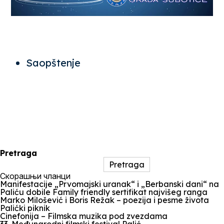
Saopštenje
Pretraga
Pretraga
Скорашњи чланци
Manifestacije „Prvomajski uranak“ i „Berbanski dani“ na
Paliću dobile Family friendly sertifikat najvišeg ranga
Marko Milošević i Boris Režak – poezija i pesme života
Palićki piknik
Cinefonija – Filmska muzika pod zvezdama