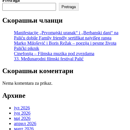
Pretraga
Pretraga
Скорашњи чланци
Manifestacije „Prvomajski uranak“ i „Berbanski dani“ na
Paliću dobile Family friendly sertifikat najvišeg ranga
Marko Milošević i Boris Režak – poezija i pesme života
Palićki piknik
Cinefonija – Filmska muzika pod zvezdama
33. Međunarodni filmski festival Palić
Скорашњи коментари
Nema komentara za prikaz.
Архиве
јул 2026
јун 2026
мај 2026
април 2026
март 2026