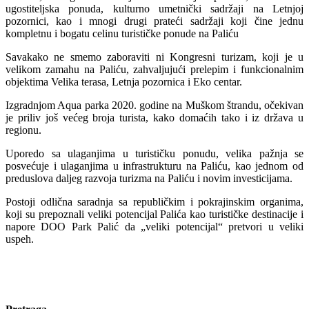
ugostiteljska ponuda, kulturno umetnički sadržaji na Letnjoj
pozornici, kao i mnogi drugi prateći sadržaji koji čine jednu
kompletnu i bogatu celinu turističke ponude na Paliću
Savakako ne smemo zaboraviti ni Kongresni turizam, koji je u
velikom zamahu na Paliću, zahvaljujući prelepim i funkcionalnim
objektima Velika terasa, Letnja pozornica i Eko centar.
Izgradnjom Aqua parka 2020. godine na Muškom štrandu, očekivan
je priliv još većeg broja turista, kako domaćih tako i iz država u
regionu.
Uporedo sa ulaganjima u turističku ponudu, velika pažnja se
posvećuje i ulaganjima u infrastrukturu na Paliću, kao jednom od
preduslova daljeg razvoja turizma na Paliću i novim investicijama.
Postoji odlična saradnja sa republičkim i pokrajinskim organima,
koji su prepoznali veliki potencijal Palića kao turističke destinacije i
napore DOO Park Palić da „veliki potencijal“ pretvori u veliki
uspeh.