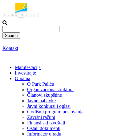
Skoči
na
sadržaj
Kontakt
Manifestacija
Investirajte
O nama
O Park Paliću
Organizaciona struktura
Članovi skupštine
Javne nabavke
Javni konkursi i oglasi
Godišnji program poslovanja
Završni računi
Finansijski izveštaji
Ostali dokumenti
Informator o radu