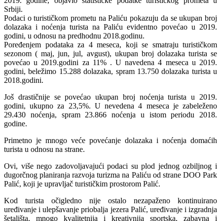
2019. godine, objavio statističke podatke turističkog prometa u
Srbiji.
Podaci o turističkom prometu na Paliću pokazuju da se ukupan broj
dolazaka i noćenja turista na Paliću evidentno povećao u 2019.
godini, u odnosu na predhodnu 2018.godinu.
Poređenjem podataka za 4 meseca, koji se smatraju turističkom
sezonom ( maj, jun, jul, avgust), ukupan broj dolazaka turista se
povećao u 2019.godini za 11% . U navedena 4 meseca u 2019.
godini, beležimo 15.288 dolazaka, spram 13.750 dolazaka turista u
2018.godini.
Još drastičnije se povećao ukupan broj noćenja turista u 2019.
godini, ukupno za 23,5%. U nevedena 4 meseca je zabeleženo
29.430 noćenja, spram 23.866 noćenja u istom periodu 2018.
godine.
Primetno je mnogo veće povećanje dolazaka i noćenja domaćih
turista u odnosu na strane.
Ovi, više nego zadovoljavajući podaci su plod jednog ozbiljnog i
dugorčnog planiranja razvoja turizma na Paliću od strane DOO Park
Palić, koji je upravljač turističkim prostorom Palić.
Kod turista očigledno nije ostalo nezapaženo kontinuirano
uređivanje i ulepšavanje priobalja jezera Palić, uređivanje i izgradnja
šetališta, mnogo kvalitetnija i kreativnija sportska, zabavna i