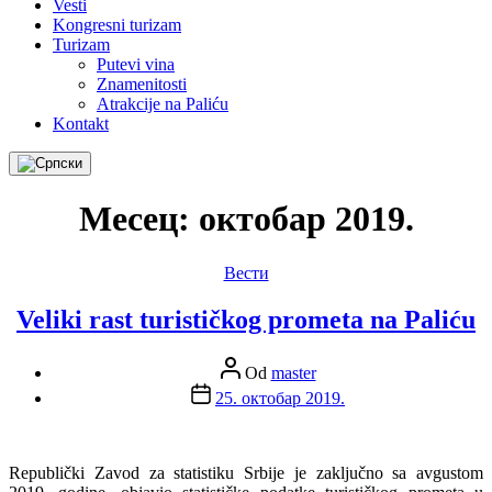
Vesti
Kongresni turizam
Turizam
Putevi vina
Znamenitosti
Atrakcije na Paliću
Kontakt
Месец:
октобар 2019.
Kategorije
Вести
Veliki rast turističkog prometa na Paliću
Autor
Od
master
članka
Datum
25. октобар 2019.
članka
Republički Zavod za statistiku Srbije je zaključno sa avgustom