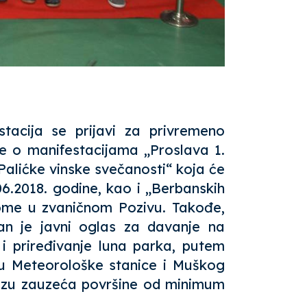
tacija se prijavi za privremeno
se o manifestacijama „Proslava 1.
Palićke vinske svečanosti“ koja će
06.2018. godine, kao i „Berbanskih
 tome u zvaničnom
Pozivu
. Takođe,
an je javni oglas za davanje na
i priređivanje luna parka, putem
đu Meteorološke stanice i Muškog
vezu zauzeća površine od minimum