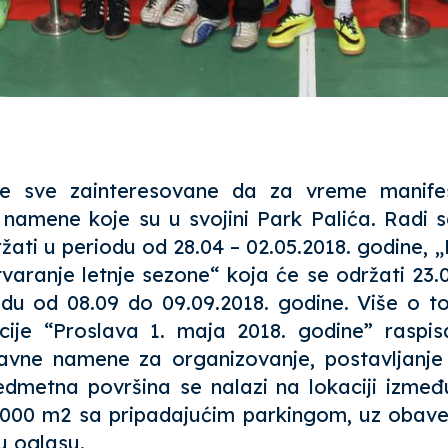
e sve zainteresovane da za vreme manifes
 namene koje su u svojini Park Palića. Radi 
žati u periodu od 28.04 – 02.05.2018. godine, „
tvaranje letnje sezone“ koja će se održati 23.
odu od 08.09 do 09.09.2018. godine. Više o
ije “Proslava 1. maja 2018. godine” raspis
javne namene za organizovanje, postavljanje 
redmetna površina se nalazi na lokaciji izme
0.000 m2 sa pripadajućim parkingom, uz oba
 u
oglasu
.