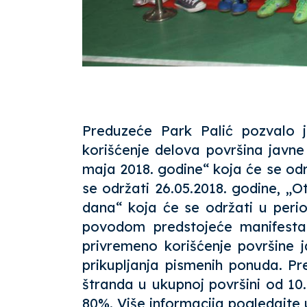
Preduzeće Park Palić pozvalo j
korišćenje delova površina javne
maja 2018. godine“ koja će se odr
se održati 26.05.2018. godine, „O
dana“ koja će se održati u peri
povodom predstojeće manifestac
privremeno korišćenje površine 
prikupljanja pismenih ponuda. P
štranda u ukupnoj površini od 1
80%. Više informacija pogledajte