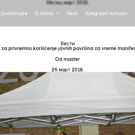
Месец:
март 2018.
Investirajte
O nama
Vesti
Kongresni turizam
Kategorije
Вести
i za privremno korišćenje javnih površina za vreme manifes
Autor
članka
Od
master
Datum
članka
29. март 2018.