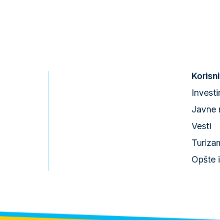
Korisni
Investi
Javne 
Vesti
Turiza
Opšte 