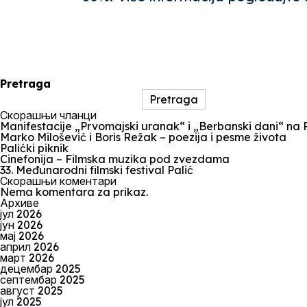
Pretraga
Pretraga
Скорашњи чланци
Manifestacije „Prvomajski uranak“ i „Berbanski dani“ na Pa
Marko Milošević i Boris Režak – poezija i pesme života
Palićki piknik
Cinefonija – Filmska muzika pod zvezdama
33. Međunarodni filmski festival Palić
Скорашњи коментари
Nema komentara za prikaz.
Архиве
јул 2026
јун 2026
мај 2026
април 2026
март 2026
децембар 2025
септембар 2025
август 2025
јул 2025