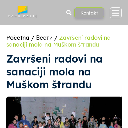
Skoči
na
sadržaj
Kontakt
Početna
/
Вести
/
Završeni radovi na
sanaciji mola na Muškom štrandu
Završeni radovi na
sanaciji mola na
Muškom štrandu