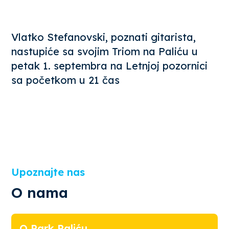
Vlatko Stefanovski, poznati gitarista,
nastupiće sa svojim Triom na Paliću u
petak 1. septembra na Letnjoj pozornici
sa početkom u 21 čas
Upoznajte nas
O nama
O Park Paliću