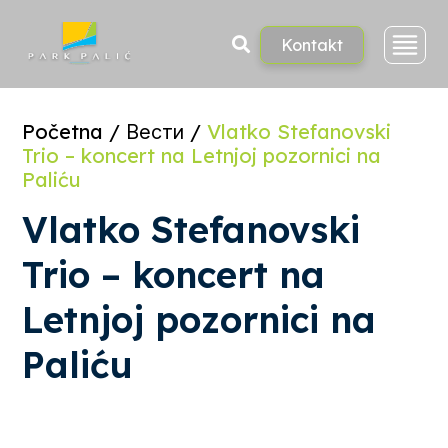
Skoči
na
sadržaj
Kontakt
Početna
/
Вести
/
Vlatko Stefanovski
Trio – koncert na Letnjoj pozornici na
Paliću
Vlatko Stefanovski
Trio – koncert na
Letnjoj pozornici na
Paliću