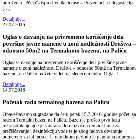
udruženja „Pčela“- ispred Velike terase – Prezentacija i degustacija
[…]
Detaljnije...
27.07.2016
Oglas o davanju na privremeno korišćenje dela
površine javne namene u zoni nadležnosti Društva –
odnosno 50m2 na Termalnom bazenu, na Paliću
Oglas za davanje na privremeno korišćenje dela površine javne
namene u zoni nadležnosti Društva – odnosno 50m2 na Termalnom
bazenu, na Paliću možete videti na sledećem linku: Oglas 1
Detaljnije...
14.07.2016
Početak rada termalnog bazena na Paliću
Obaveštavamo sugrađane da će u petak 15.7.2016. godine početi sa
radom Termalni bazen na Paliću. Bazen je prošao prvu fazu
rekonstrukcije gde je sanirano dno i izvršen remont linije za
prečišćavanje i dezinfekciju vode te je zbog radova otvaranje
pomereno za jul mesec. U narednom periodu je planirana priprema