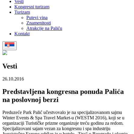
Vesti
Kongresni turizam
Turizam
Putevi vina
Znamenitosti
Atrakcije na Paliću
Kontakt
Vesti
26.10.2016
Predstavljena kongresna ponuda Palića
na poslovnoj berzi
Preduzeće Park Palić učestvovalo je na specijalizovanom sajmu
Winter Events & Spa Travel Market-u (WESTM 2016), koji se u
organizaciji Turističke prizme organizuje treću godinu za redom.
Specijalizovani sajam vezan za kongresnu i spa industriju
Jugoistočne Evrope održan je u hotelu „Zira“ u Beogradu i okupio