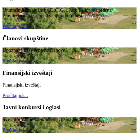
Unutrašnja organizacija D.O.O. „Park Palić“ je uređena
Pravilnikom o sistematizaciji radnih mesta.
Pročitaj još...
Članovi skupštine
Upoznajte naše cenjene članove
Pročitaj još...
Finansijski izveštaji
Finansijski izveštaji
Pročitaj još...
Javni konkursi i oglasi
Sve informacije i dokumentacije na jednom mestu
Pročitaj još...