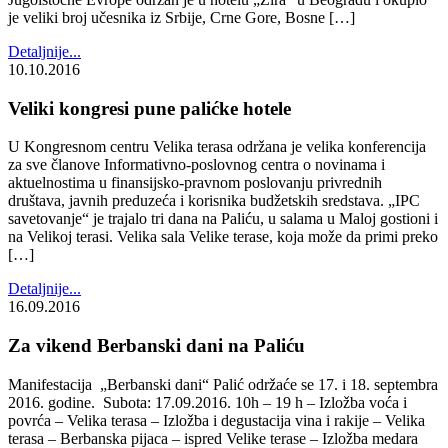
je veliki broj učesnika iz Srbije, Crne Gore, Bosne […]
Detaljnije...
10.10.2016
Veliki kongresi pune palićke hotele
U Kongresnom centru Velika terasa održana je velika konferencija
za sve članove Informativno-poslovnog centra o novinama i
aktuelnostima u finansijsko-pravnom poslovanju privrednih
društava, javnih preduzeća i korisnika budžetskih sredstava. „IPC
savetovanje“ je trajalo tri dana na Paliću, u salama u Maloj gostioni i
na Velikoj terasi. Velika sala Velike terase, koja može da primi preko
[…]
Detaljnije...
16.09.2016
Za vikend Berbanski dani na Paliću
Manifestacija „Berbanski dani“ Palić održaće se 17. i 18. septembra
2016. godine. Subota: 17.09.2016. 10h – 19 h – Izložba voća i
povrća – Velika terasa – Izložba i degustacija vina i rakije – Velika
terasa – Berbanska pijaca – ispred Velike terase – Izložba medara