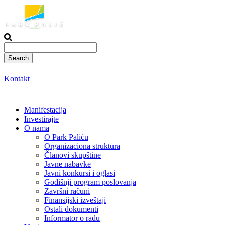
Skoči
na
sadržaj
Kontakt
Manifestacija
Investirajte
O nama
O Park Paliću
Organizaciona struktura
Članovi skupštine
Javne nabavke
Javni konkursi i oglasi
Godišnji program poslovanja
Završni računi
Finansijski izveštaji
Ostali dokumenti
Informator o radu