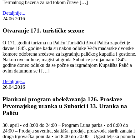
Termalnog bazena za rad tokom čitave […]
Detaljnije...
24.06.2016
Otvaranje 171. turističke sezone
O 171. godini turizma na Paliću Turistički život Palića započet je
davne 1845. godine kada su nakon odluke Veća mađarske dvorske
komore odobrena sredstva za izgradnju palićkog kupatila i gostione.
Nakon ove odluke, magistrat grada Subotice je u januaru 1845.
godine doneo odluku da se počne sa izgradnjom Kupališta Palić a
ovim datumom se i […]
Detaljnije...
26.04.2016
Planirani program obeležavanja 126. Proslave
Prvomajskog uranka u Subotici i 33. Uranka na
Paliću
30. april • od 8:00 do 24:00 – Program Luna parka • od 8:00 do
24:00 – Prodaja suvenira, slatkiša, prodaja proizvoda starih zanata i
druga trgovačka ponuda • od 8:00 do 20:00 – Ugostiteljska ponuda