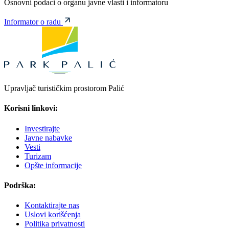
Osnovni podaci o organu javne vlasti i informatoru
Informator o radu
Upravljač turističkim prostorom Palić
Korisni linkovi:
Investirajte
Javne nabavke
Vesti
Turizam
Opšte informacije
Podrška:
Kontaktirajte nas
Uslovi korišćenja
Politika privatnosti