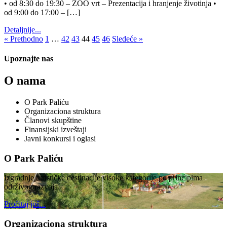
• od 8:30 do 19:30 – ZOO vrt – Prezentacija i hranjenje životinja •
od 9:00 do 17:00 – […]
Detaljnije...
« Prethodno
1
…
42
43
44
45
46
Sledeće »
Upoznajte nas
O nama
O Park Paliću
Organizaciona struktura
Članovi skupštine
Finansijski izveštaji
Javni konkursi i oglasi
O Park Paliću
Izgradnje turističke destinacije visoke kategorije po principima
održivog razvoja
Pročitaj još...
Organizaciona struktura