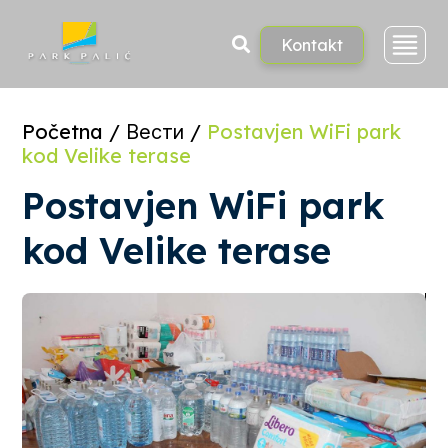
Skoči
na
sadržaj
Kontakt
Početna
/
Вести
/
Postavjen WiFi park
kod Velike terase
Postavjen WiFi park
kod Velike terase