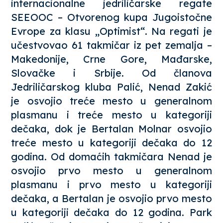
internacionalne jedriličarske regate
SEEOOC – Otvorenog kupa Jugoistočne
Evrope za klasu „Optimist“. Na regati je
učestvovao 61 takmičar iz pet zemalja –
Makedonije, Crne Gore, Mađarske,
Slovačke i Srbije. Od članova
Jedriličarskog kluba Palić, Nenad Zakić
je osvojio treće mesto u generalnom
plasmanu i treće mesto u kategoriji
dečaka, dok je Bertalan Molnar osvojio
treće mesto u kategoriji dečaka do 12
godina. Od domaćih takmičara Nenad je
osvojio prvo mesto u generalnom
plasmanu i prvo mesto u kategoriji
dečaka, a Bertalan je osvojio prvo mesto
u kategoriji dečaka do 12 godina. Park