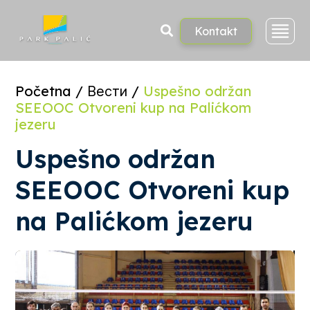
Skoči
na
sadržaj
Kontakt
Početna
/
Вести
/
Uspešno održan
SEEOOC Otvoreni kup na Palićkom
jezeru
Uspešno održan
SEEOOC Otvoreni kup
na Palićkom jezeru