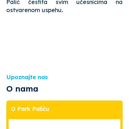
Palić čestita svim učesnicima na
ostvarenom uspehu.
Upoznajte nas
O nama
O Park Paliću