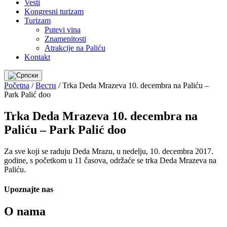
Vesti
Kongresni turizam
Turizam
Putevi vina
Znamenitosti
Atrakcije na Paliću
Kontakt
Početna
/
Вести
/
Trka Deda Mrazeva 10. decembra na Paliću –
Park Palić doo
Trka Deda Mrazeva 10. decembra na
Paliću – Park Palić doo
Za sve koji se raduju Deda Mrazu, u nedelju, 10. decembra 2017.
godine, s početkom u 11 časova, održaće se trka Deda Mrazeva na
Paliću.
Upoznajte nas
O nama