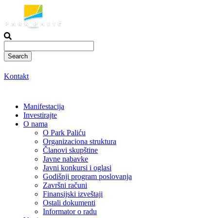
Skoči
na
sadržaj
Kontakt
Manifestacija
Investirajte
O nama
O Park Paliću
Organizaciona struktura
Članovi skupštine
Javne nabavke
Javni konkursi i oglasi
Godišnji program poslovanja
Završni računi
Finansijski izveštaji
Ostali dokumenti
Informator o radu