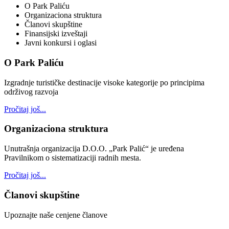
O Park Paliću
Organizaciona struktura
Članovi skupštine
Finansijski izveštaji
Javni konkursi i oglasi
O Park Paliću
Izgradnje turističke destinacije visoke kategorije po principima
održivog razvoja
Pročitaj još...
Organizaciona struktura
Unutrašnja organizacija D.O.O. „Park Palić“ je uređena
Pravilnikom o sistematizaciji radnih mesta.
Pročitaj još...
Članovi skupštine
Upoznajte naše cenjene članove