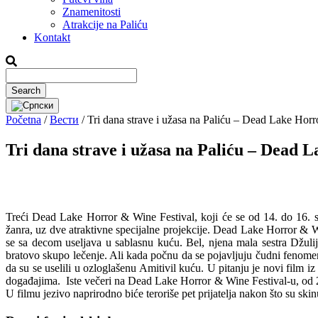
Znamenitosti
Atrakcije na Paliću
Kontakt
Početna
/
Вести
/
Tri dana strave i užasa na Paliću – Dead Lake Horr
Tri dana strave i užasa na Paliću – Dead 
Treći Dead Lake Horror & Wine Festival, koji će se od 14. do 16. s
žanra, uz dve atraktivne specijalne projekcije. Dead Lake Horror & W
se sa decom useljava u sablasnu kuću. Bel, njena mala sestra Džuli
bratovo skupo lečenje. Ali kada počnu da se pojavljuju čudni fenomen
da su se uselili u ozloglašenu Amitivil kuću. U pitanju je novi film i
događajima. Iste večeri na Dead Lake Horror & Wine Festival-u, od 22
U filmu jezivo naprirodno biće teroriše pet prijatelja nakon što su skin