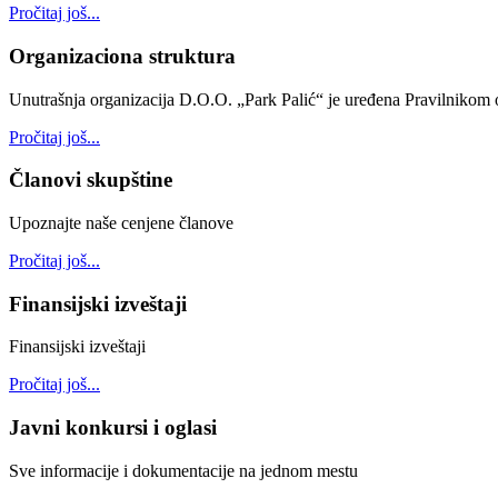
Pročitaj još...
Organizaciona struktura
Unutrašnja organizacija D.O.O. „Park Palić“ je uređena Pravilnikom o
Pročitaj još...
Članovi skupštine
Upoznajte naše cenjene članove
Pročitaj još...
Finansijski izveštaji
Finansijski izveštaji
Pročitaj još...
Javni konkursi i oglasi
Sve informacije i dokumentacije na jednom mestu