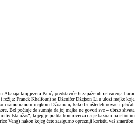
Abazija kraj jezera Palić, predstaviće 6 zapaženih ostvarenja horor
 i režija: Franck Khalfoun) sa Dženifer Džejson Li u ulozi majke koja
 svojom samohranom majkom Džoanom, kako bi uštedeli novac i plaćali
more, Bel počinje da sumnja da joj majka ne govori sve – ubrzo shvata
tivilski užas“, kojeg je pratila kontroverza da je baziran na istinitim
ee Vang) nakon kojeg ćete zasigurno oprezniji koristiti vaš smartfon.