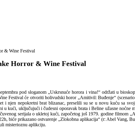
or & Wine Festival
Lake Horror & Wine Festival
eptembra pod sloganom „Uskrsnuće horora i vina!“ održati u bioskopu 
ine Festival će otvoriti holivudski horor „Amitivil: Buđenje“ (scenario
jet i njen nepokretni brat blizanac, preselili su se u novu kuću sa
i u kući, uključujući i čudesni oporavak brata i Beline užasne noćne 
z čuvenog serijala o ukletoj kući, započetog još 1979. godine filmom „Ami
h, biće prikazano ostvarenje „Zlokobna aplikacija“ (r: Abel Vang, Burl
uli misterioznu aplikciju.