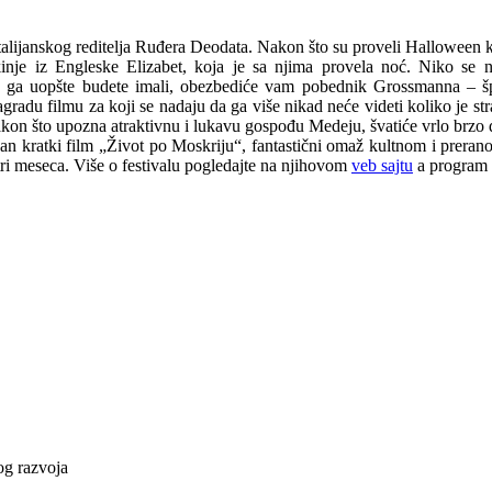
alijanskog reditelja Ruđera Deodata. Nakon što su proveli Halloween k
kinje iz Engleske Elizabet, koja je sa njima provela noć. Niko se n
ako ga uopšte budete imali, obezbediće vam pobednik Grossmanna – š
nagradu filmu za koji se nadaju da ga više nikad neće videti koliko je s
akon što upozna atraktivnu i lukavu gospođu Medeju, švatiće vrlo brz
azan kratki film „Život po Moskriju“, fantastični omaž kultnom i prer
 tri meseca. Više o festivalu pogledajte na njihovom
veb sajtu
a program 
vog razvoja