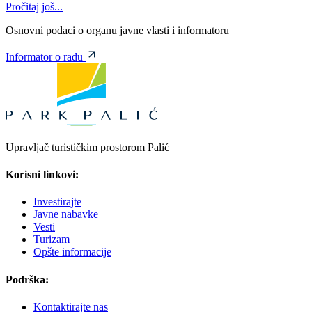
Pročitaj još...
Osnovni podaci o organu javne vlasti i informatoru
Informator o radu
Upravljač turističkim prostorom Palić
Korisni linkovi:
Investirajte
Javne nabavke
Vesti
Turizam
Opšte informacije
Podrška:
Kontaktirajte nas