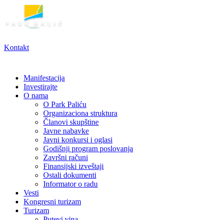
Skoči
na
sadržaj
Kontakt
Manifestacija
Investirajte
O nama
O Park Paliću
Organizaciona struktura
Članovi skupštine
Javne nabavke
Javni konkursi i oglasi
Godišnji program poslovanja
Završni računi
Finansijski izveštaji
Ostali dokumenti
Informator o radu
Vesti
Kongresni turizam
Turizam
Putevi vina