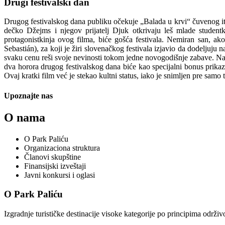
Drugi festivalski dan
Drugog festivalskog dana publiku očekuje „Balada u krvi“ čuvenog it
dečko Džejms i njegov prijatelj Djuk otkrivaju leš mlade student
protagonistkinja ovog filma, biće gošća festivala. Nemiran san, 
Sebastián), za koji je žiri slovenačkog festivala izjavio da dodeljuju 
svaku cenu reši svoje nevinosti tokom jedne novogodišnje zabave. N
dva horora drugog festivalskog dana biće kao specijalni bonus prik
Ovaj kratki film već je stekao kultni status, iako je snimljen pre samo
Upoznajte nas
O nama
O Park Paliću
Organizaciona struktura
Članovi skupštine
Finansijski izveštaji
Javni konkursi i oglasi
O Park Paliću
Izgradnje turističke destinacije visoke kategorije po principima održi