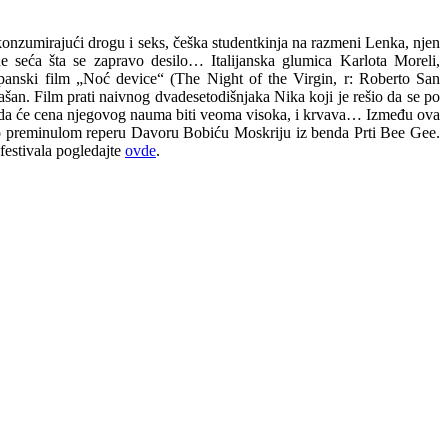
onzumirajući drogu i seks, češka studentkinja na razmeni Lenka, njen
e seća šta se zapravo desilo… Italijanska glumica Karlota Moreli,
panski film „Noć device“ (The Night of the Virgin, r: Roberto San
trašan. Film prati naivnog dvadesetodišnjaka Nika koji je rešio da se po
o da će cena njegovog nauma biti veoma visoka, i krvava… Između ova
ano preminulom reperu Davoru Bobiću Moskriju iz benda Prti Bee Gee.
festivala pogledajte
ovde
.