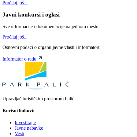
Pročitaj još...
Javni konkursi i oglasi
Sve informacije i dokumentacije na jednom mestu
Pročitaj još...
Osnovni podaci o organu javne vlasti i informatoru
Informator o radu
Upravljač turističkim prostorom Palić
Korisni linkovi:
Investirajte
Javne nabavke
Vesti