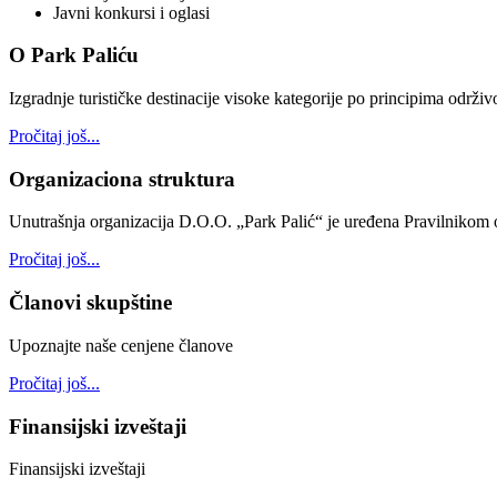
Javni konkursi i oglasi
O Park Paliću
Izgradnje turističke destinacije visoke kategorije po principima održi
Pročitaj još...
Organizaciona struktura
Unutrašnja organizacija D.O.O. „Park Palić“ je uređena Pravilnikom o
Pročitaj još...
Članovi skupštine
Upoznajte naše cenjene članove
Pročitaj još...
Finansijski izveštaji
Finansijski izveštaji