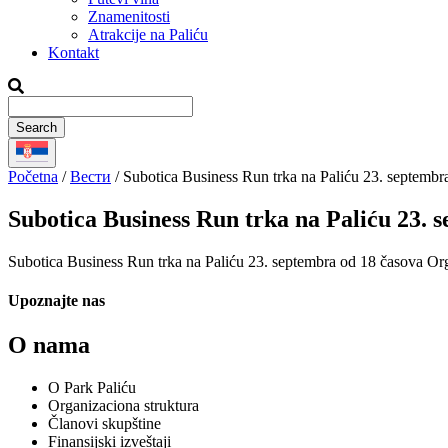
Znamenitosti
Atrakcije na Paliću
Kontakt
Početna
/
Вести
/
Subotica Business Run trka na Paliću 23. septembr
Subotica Business Run trka na Paliću 23. 
Subotica Business Run trka na Paliću 23. septembra od 18 časova Org
Upoznajte nas
O nama
O Park Paliću
Organizaciona struktura
Članovi skupštine
Finansijski izveštaji