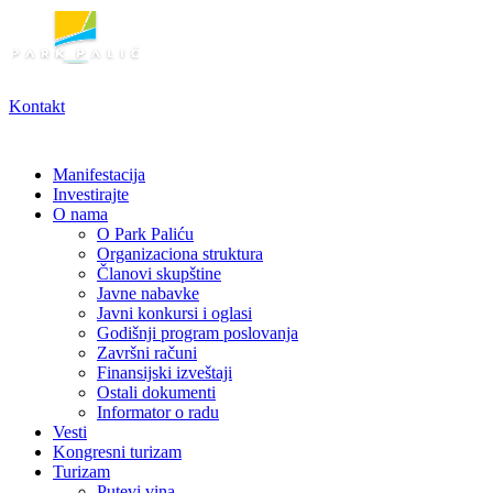
Skoči
na
sadržaj
Kontakt
Manifestacija
Investirajte
O nama
O Park Paliću
Organizaciona struktura
Članovi skupštine
Javne nabavke
Javni konkursi i oglasi
Godišnji program poslovanja
Završni računi
Finansijski izveštaji
Ostali dokumenti
Informator o radu
Vesti
Kongresni turizam
Turizam
Putevi vina