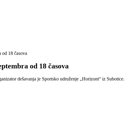
a od 18 časova
septembra od 18 časova
anizator dešavanja je Sportsko udruženje „Horizont“ iz Subotice.