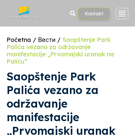
Skoči
na
sadržaj
Kontakt
Početna
/
Вести
/
Saopštenje Park
Palića vezano za održavanje
manifestacije „Prvomajski uranak na
Paliću“
Saopštenje Park
Palića vezano za
održavanje
manifestacije
„Prvomajski uranak