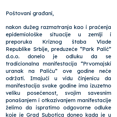
Poštovani građani,
nakon dužeg razmatranja kao i praćenja
epidemiološke situacije u zemlji i
preporuka Kriznog štaba Vlade
Republike Srbije, preduzeće “Park Palić”
d.o.o. donelo je odluku da se
tradicionalna manifestacija “Prvomajski
uranak na Paliću” ove godine neće
održati. Imajući u vidu činjenicu da
manifestacija svake godine ima izuzetno
veliku posećenost, svojim savesnim
ponašanjem i otkazivanjem manifestacije
želimo da ispratimo odgovorne odluke
koje je Grad Subotica doneo kada je u