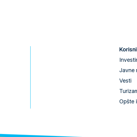
Korisni
Investi
Javne 
Vesti
Turiza
Opšte 