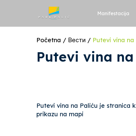
Skoči
na
sadržaj
Manifestacija
Početna
/
Вести
/
Putevi vina na 
Putevi vina na
Putevi vina na Paliću je stranica 
prikazu na mapi