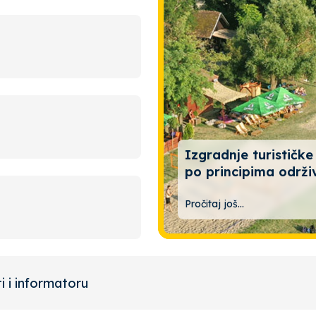
Izgradnje turističke
po principima održi
Pročitaj još...
i i informatoru