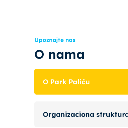
Upoznajte nas
O nama
O Park Paliću
Organizaciona struktur