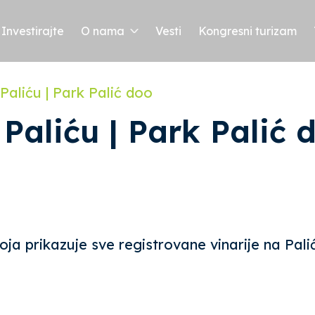
Investirajte
O nama
Vesti
Kongresni turizam
Paliću | Park Palić doo
 Paliću | Park Palić 
koja prikazuje sve registrovane vinarije na Pali