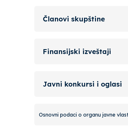
Članovi skupštine
Finansijski izveštaji
Javni konkursi i oglasi
Osnovni podaci o organu javne vlast