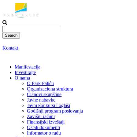
Skoči
na
sadržaj
Kontakt
Manifestacija
Investirajte
O nama
O Park Paliću
Organizaciona struktura
Članovi skupštine
Javne nabavke
Javni konkursi i oglasi
Godišnji program poslovanja
Završni računi
Finansijski izveštaji
Ostali dokumenti
Informator o radu