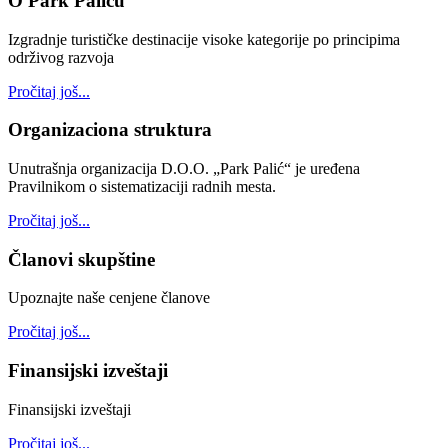
O Park Paliću
Izgradnje turističke destinacije visoke kategorije po principima
održivog razvoja
Pročitaj još...
Organizaciona struktura
Unutrašnja organizacija D.O.O. „Park Palić“ je uređena
Pravilnikom o sistematizaciji radnih mesta.
Pročitaj još...
Članovi skupštine
Upoznajte naše cenjene članove
Pročitaj još...
Finansijski izveštaji
Finansijski izveštaji
Pročitaj još...