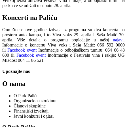
Velikoj terasi održava Festival vina i rakije, a odbojkaški turnir na
pesku će se održati u subotu 28. aprila.
Koncerti na Paliću
Ono što se ove godine izdvaja iz programa su dva koncerta na
prostoru auto kampa, i to Viva voks 29. aprila i Saša Matić 30.
aprila. Više detalja o programu pogledajte u našoj
najavi
.
Informacije o koncertu Viva voks i Saša Matić: 066 592 0000
ili
Facebook event
Inofrmacije o odbojkaškom turniru: 064 66 48
600 ili
Facebook event
Inofrmacije o Festivalu vina i rakije: UG
Mladost 064 11 86 521
Upoznajte nas
O nama
O Park Paliću
Organizaciona struktura
Članovi skupštine
Finansijski izveštaji
Javni konkursi i oglasi