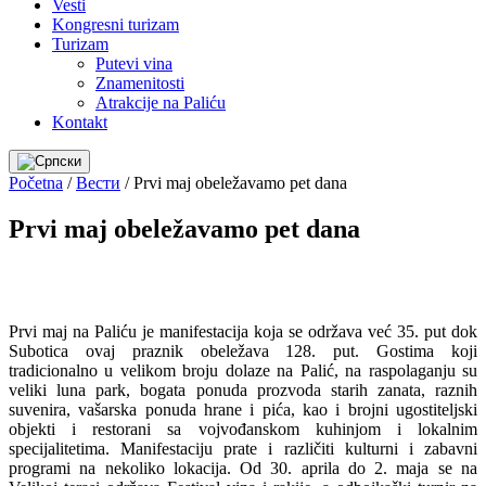
Vesti
Kongresni turizam
Turizam
Putevi vina
Znamenitosti
Atrakcije na Paliću
Kontakt
Početna
/
Вести
/
Prvi maj obeležavamo pet dana
Prvi maj obeležavamo pet dana
Prvi maj na Paliću je manifestacija koja se održava već 35. put dok
Subotica ovaj praznik obeležava 128. put. Gostima koji
tradicionalno u velikom broju dolaze na Palić, na raspolaganju su
veliki luna park, bogata ponuda prozvoda starih zanata, raznih
suvenira, vašarska ponuda hrane i pića, kao i brojni ugostiteljski
objekti i restorani sa vojvođanskom kuhinjom i lokalnim
specijalitetima. Manifestaciju prate i različiti kulturni i zabavni
programi na nekoliko lokacija. Od 30. aprila do 2. maja se na