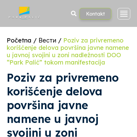
Skoči
na
sadržaj
Kontakt
Početna
/
Вести
/
Poziv za privremeno
korišćenje delova površina javne namene
u javnoj svojini u zoni nadležnosti DOO
“Park Palić” tokom manifestacija
Poziv za privremeno
korišćenje delova
površina javne
namene u javnoj
svojini u zoni