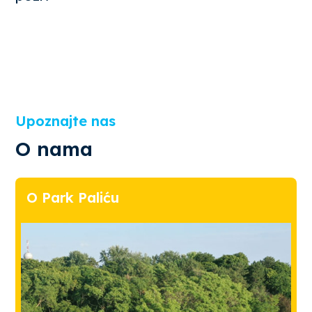
Upoznajte nas
O nama
O Park Paliću