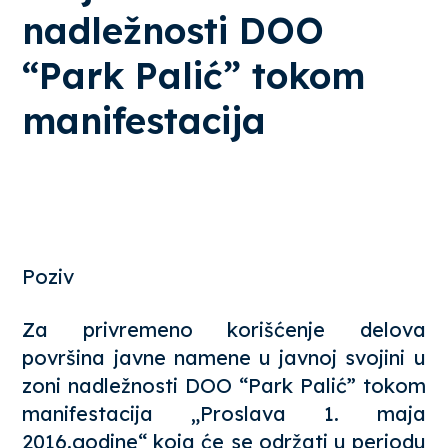
nadležnosti DOO
“Park Palić” tokom
manifestacija
Poziv
Za privremeno korišćenje delova
površina javne namene u javnoj svojini u
zoni nadležnosti DOO “Park Palić” tokom
manifestacija „Proslava 1. maja
2016.godine“ koja će se održati u periodu