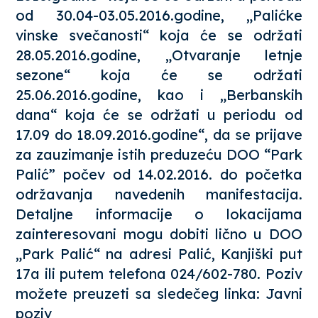
od 30.04-03.05.2016.godine, „Palićke
vinske svečanosti“ koja će se održati
28.05.2016.godine, „Otvaranje letnje
sezone“ koja će se održati
25.06.2016.godine, kao i „Berbanskih
dana“ koja će se održati u periodu od
17.09 do 18.09.2016.godine“, da se prijave
za zauzimanje istih preduzeću DOO “Park
Palić” počev od 14.02.2016. do početka
održavanja navedenih manifestacija.
Detaljne informacije o lokacijama
zainteresovani mogu dobiti lično u DOO
„Park Palić“ na adresi Palić, Kanjiški put
17a ili putem telefona 024/602-780. Poziv
možete preuzeti sa sledečeg linka:
Javni
poziv