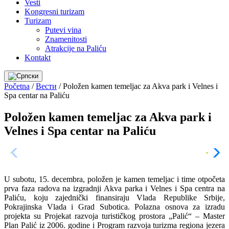
Vesti
Kongresni turizam
Turizam
Putevi vina
Znamenitosti
Atrakcije na Paliću
Kontakt
Početna
/
Вести
/
Položen kamen temeljac za Akva park i Velnes i
Spa centar na Paliću
Položen kamen temeljac za Akva park i
Velnes i Spa centar na Paliću
U subotu, 15. decembra, položen je kamen temeljac i time otpočeta
prva faza radova na izgradnji Akva parka i Velnes i Spa centra na
Paliću, koju zajednički finansiraju Vlada Republike Srbije,
Pokrajinska Vlada i Grad Subotica. Polazna osnova za izradu
projekta su Projekat razvoja turističkog prostora „Palić“ – Master
Plan Palić iz 2006. godine i Program razvoja turizma regiona jezera