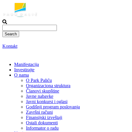
Skoči
na
sadržaj
Kontakt
Manifestacija
Investirajte
O nama
O Park Paliću
Organizaciona struktura
Članovi skupštine
Javne nabavke
Javni konkursi i oglasi
Godišnji program poslovanja
Završni računi
Finansijski izveštaji
Ostali dokumenti
Informator o radu