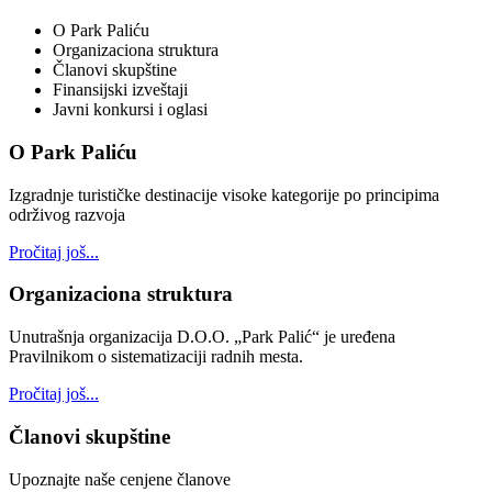
O Park Paliću
Organizaciona struktura
Članovi skupštine
Finansijski izveštaji
Javni konkursi i oglasi
O Park Paliću
Izgradnje turističke destinacije visoke kategorije po principima
održivog razvoja
Pročitaj još...
Organizaciona struktura
Unutrašnja organizacija D.O.O. „Park Palić“ je uređena
Pravilnikom o sistematizaciji radnih mesta.
Pročitaj još...
Članovi skupštine
Upoznajte naše cenjene članove