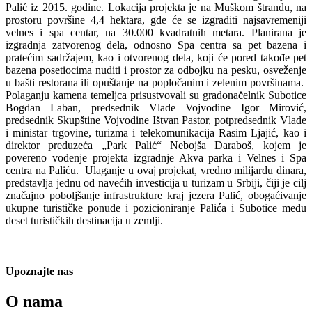
Palić iz 2015. godine. Lokacija projekta je na Muškom štrandu, na
prostoru površine 4,4 hektara, gde će se izgraditi najsavremeniji
velnes i spa centar, na 30.000 kvadratnih metara. Planirana je
izgradnja zatvorenog dela, odnosno Spa centra sa pet bazena i
pratećim sadržajem, kao i otvorenog dela, koji će pored takođe pet
bazena posetiocima nuditi i prostor za odbojku na pesku, osveženje
u bašti restorana ili opuštanje na popločanim i zelenim površinama.
Polaganju kamena temeljca prisustvovali su gradonačelnik Subotice
Bogdan Laban, predsednik Vlade Vojvodine Igor Mirović,
predsednik Skupštine Vojvodine Ištvan Pastor, potpredsednik Vlade
i ministar trgovine, turizma i telekomunikacija Rasim Ljajić, kao i
direktor preduzeća „Park Palić“ Nebojša Daraboš, kojem je
povereno vođenje projekta izgradnje Akva parka i Velnes i Spa
centra na Paliću. Ulaganje u ovaj projekat, vredno milijardu dinara,
predstavlja jednu od navećih investicija u turizam u Srbiji, čiji je cilj
značajno poboljšanje infrastrukture kraj jezera Palić, obogaćivanje
ukupne turističke ponude i pozicioniranje Palića i Subotice među
deset turističkih destinacija u zemlji.
Upoznajte nas
O nama