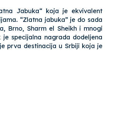
latna Jabuka“ koja je ekvivalent
ijama. “Zlatna jabuka” je do sada
ja, Brno, Sharm el Sheikh i mnogi
k je specijalna nagrada dodeljena
e prva destinacija u Srbiji koja je