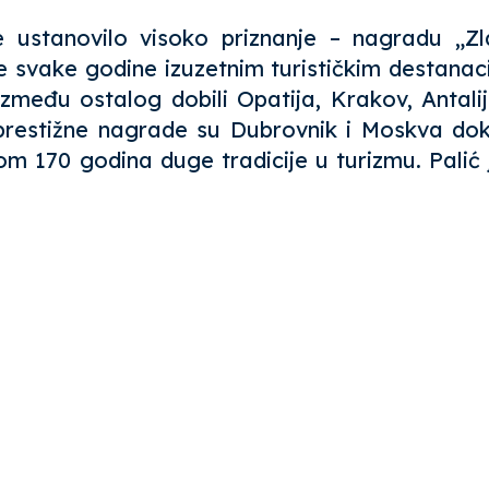
e ustanovilo visoko priznanje – nagradu „Z
 svake godine izuzetnim turističkim destanac
zmeđu ostalog dobili Opatija, Krakov, Antali
 prestižne nagrade su Dubrovnik i Moskva do
dom 170 godina duge tradicije u turizmu. Palić j