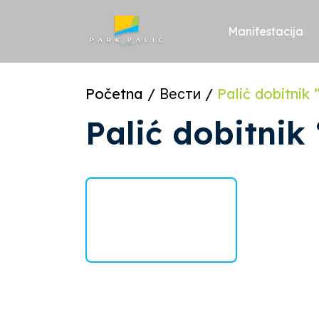
Skoči
na
sadržaj
Manifestacija
Početna
/
Вести
/
Palić dobitnik
Palić dobitnik