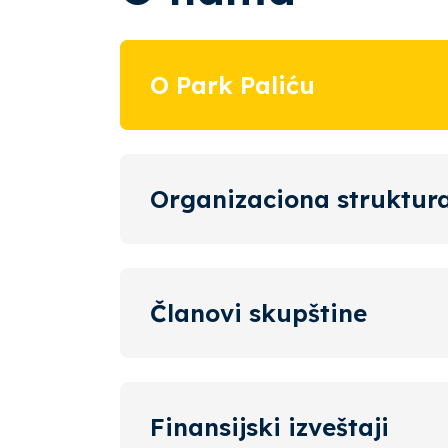
O Park Paliću
Organizaciona struktur
Članovi skupštine
Finansijski izveštaji