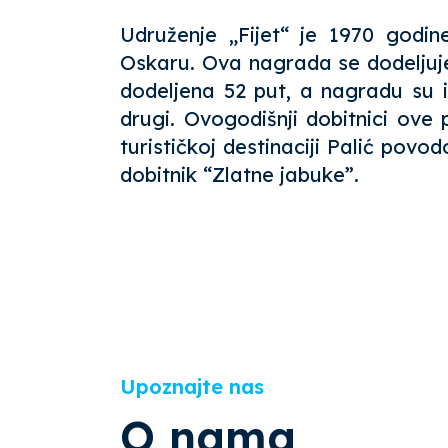
Udruženje „Fijet“ je 1970 godin
Oskaru. Ova nagrada se dodeljuje
dodeljena 52 put, a nagradu su i
drugi. Ovogodišnji dobitnici ove
turističkoj destinaciji Palić povo
dobitnik “Zlatne jabuke”.
Upoznajte nas
O nama