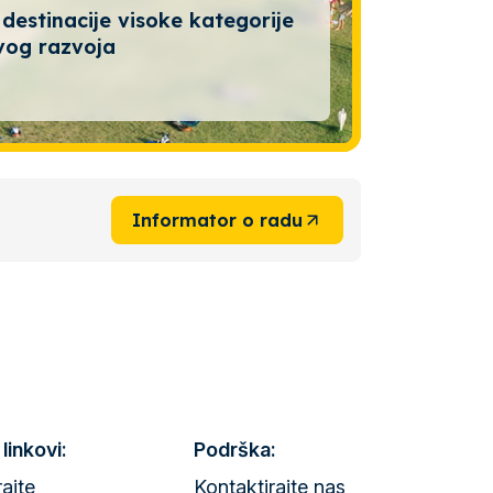
 destinacije visoke kategorije
vog razvoja
Informator o radu
 linkovi:
Podrška:
rajte
Kontaktirajte nas