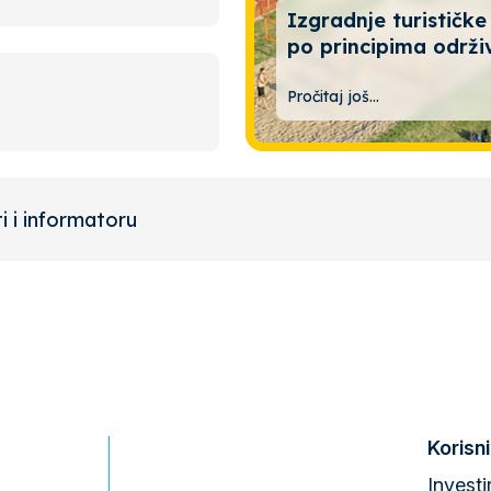
Izgradnje turističke
po principima održi
Pročitaj još...
i i informatoru
Korisni
Investi