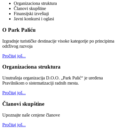
Organizaciona struktura
Članovi skupštine
Finansijski izveštaji
Javni konkursi i oglasi
O Park Paliću
Izgradnje turističke destinacije visoke kategorije po principima
održivog razvoja
Pročitaj još...
Organizaciona struktura
Unutrašnja organizacija D.O.O. „Park Palić“ je uređena
Pravilnikom o sistematizaciji radnih mesta.
Pročitaj još...
Članovi skupštine
Upoznajte naše cenjene članove
Pročitaj još...