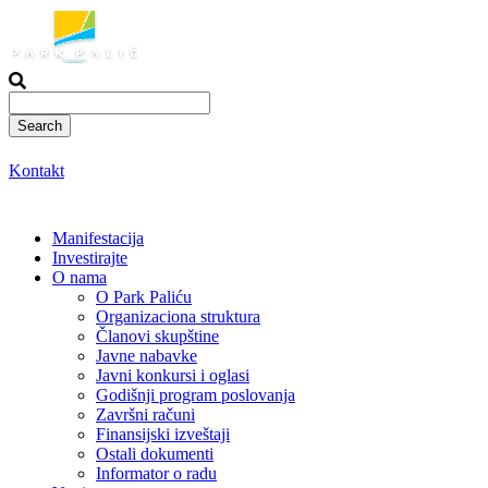
Skoči
na
sadržaj
Kontakt
Manifestacija
Investirajte
O nama
O Park Paliću
Organizaciona struktura
Članovi skupštine
Javne nabavke
Javni konkursi i oglasi
Godišnji program poslovanja
Završni računi
Finansijski izveštaji
Ostali dokumenti
Informator o radu