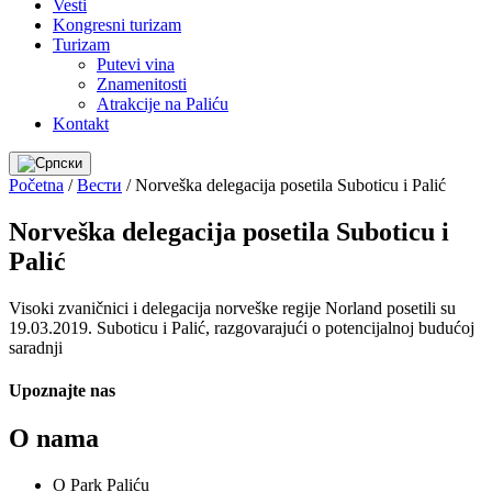
Vesti
Kongresni turizam
Turizam
Putevi vina
Znamenitosti
Atrakcije na Paliću
Kontakt
Početna
/
Вести
/
Norveška delegacija posetila Suboticu i Palić
Norveška delegacija posetila Suboticu i
Palić
Visoki zvaničnici i delegacija norveške regije Norland posetili su
19.03.2019. Suboticu i Palić, razgovarajući o potencijalnoj budućoj
saradnji
Upoznajte nas
O nama
O Park Paliću