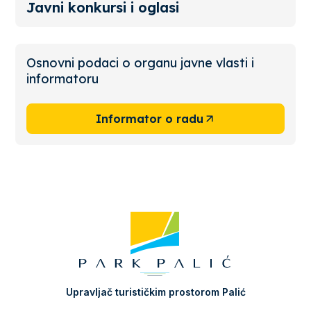
Javni konkursi i oglasi
Osnovni podaci o organu javne vlasti i
informatoru
Informator o radu
Upravljač turističkim prostorom Palić