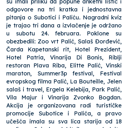
su imali priliku da popune anketni listić i
odgovore na tri kratka i jednostavna
pitanja o Subotici i Paliću. Nagradni kviz
je trajao tri dana a izvlačenje je održano
u subotu 24. februara. Poklone su
obezbedili: Zoo vrt Palić, Salaš Đorđević,
Čarda Kapetanski rit, Hotel Prezident,
Hotel Patria, Vinarija Di Bonis, Riblji
restoran Plava Riba, Elitte Palić, Vinski
maraton, Summer3p festival, Festival
evropskog filma Palić, La Bouteille, Jelen
salaš i travel, Ergela Kelebija, Park Palić,
Vila Majur i Vinarija Zvonko Bogdan.
Akcija je organizovana radi turističke
promocije Subotice i Palića, a pravo
učešća imala su sva lica starija od 18