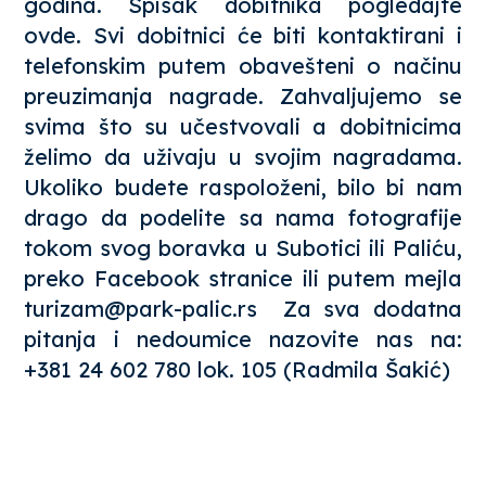
godina. Spisak dobitnika pogledajte
ovde
. Svi dobitnici će biti kontaktirani i
telefonskim putem obavešteni o načinu
preuzimanja nagrade. Zahvaljujemo se
svima što su učestvovali a dobitnicima
želimo da uživaju u svojim nagradama.
Ukoliko budete raspoloženi, bilo bi nam
drago da podelite sa nama fotografije
tokom svog boravka u Subotici ili Paliću,
preko
Facebook stranice
ili putem mejla
turizam@park-palic.rs Za sva dodatna
pitanja i nedoumice nazovite nas na:
+381 24 602 780 lok. 105 (Radmila Šakić)