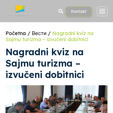
Skoči
na
sadržaj
Kontakt
Početna
/
Вести
/
Nagradni kviz na
Sajmu turizma – izvučeni dobitnici
Nagradni kviz na
Sajmu turizma –
izvučeni dobitnici