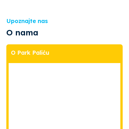
Upoznajte nas
O nama
O Park Paliću