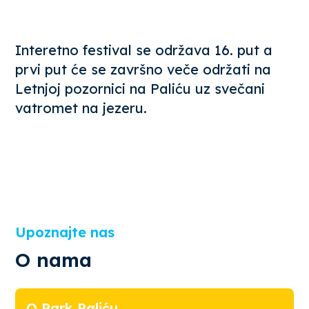
Interetno festival se održava 16. put a
prvi put će se završno veče održati na
Letnjoj pozornici na Paliću uz svečani
vatromet na jezeru.
Upoznajte nas
O nama
O Park Paliću