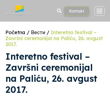
Skoči
na
sadržaj
Kontakt
Početna
/
Вести
/
Interetno festival –
Završni ceremonijal na Paliću, 26. avgust
2017.
Interetno festival –
Završni ceremonijal
na Paliću, 26. avgust
2017.