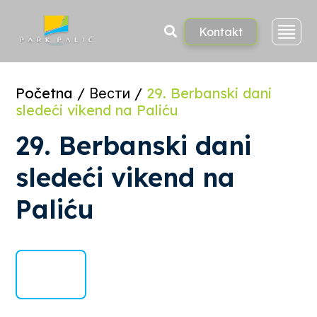
Skoči
na
sadržaj
Kontakt
Početna
/
Вести
/
29. Berbanski dani
sledeći vikend na Paliću
29. Berbanski dani
sledeći vikend na
Paliću