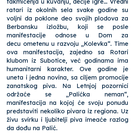
takmičenja u kuvanju, dečije igre… Vredni
ratari iz okolnih sela svake godine su
voljni da poklone deo svojih plodova za
Berbansku izložbu, koji se posle
manifestacije odnose u Dom za
decu ometenu u razvoju „Kolevka“. Time
ova manifestacija, zajedno sa Rotari
klubom iz Subotice, već godinama ima
humanitarni karakter. Ove godine je
uneta i jedna novina, sa ciljem promocije
zanatskog piva. Na Letnjoj pozornici
održaće se
„Palićka neman“
,
manifestacija na kojoj će svoju ponudu
predstaviti nekoliko pivara iz regiona. Uz
živu svirku i ljubitelji piva imeaće razlog
da dođu na Palić.