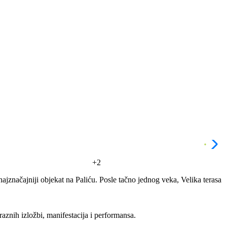
+2
ajznačajniji objekat na Paliću. Posle tačno jednog veka, Velika terasa
aznih izložbi, manifestacija i performansa.