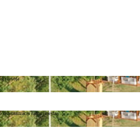
vog razvoja
 sistematizaciji radnih mesta.