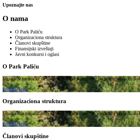
Upoznajte nas
O nama
O Park Paliću
Organizaciona struktura
Članovi skupštine
Finansijski izveštaji
Javni konkursi i oglasi
O Park Paliću
Izgradnje turističke destinacije visoke kategorije po principima održi
Pročitaj još...
Organizaciona struktura
Unutrašnja organizacija D.O.O. „Park Palić“ je uređena Pravilnikom o
Pročitaj još...
Članovi skupštine