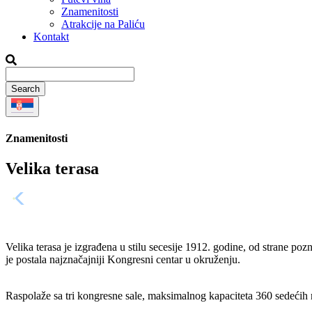
Znamenitosti
Atrakcije na Paliću
Kontakt
Znamenitosti
Velika terasa
Velika terasa je izgrađena u stilu secesije 1912. godine, od strane po
je postala najznačajniji Kongresni centar u okruženju.
Raspolaže sa tri kongresne sale, maksimalnog kapaciteta 360 sedećih m