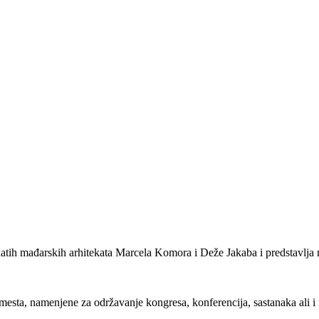
znatih mađarskih arhitekata Marcela Komora i Deže Jakaba i predstavlja n
esta, namenjene za održavanje kongresa, konferencija, sastanaka ali i r