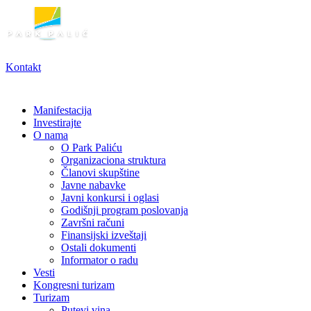
Skoči
na
sadržaj
Kontakt
Manifestacija
Investirajte
O nama
O Park Paliću
Organizaciona struktura
Članovi skupštine
Javne nabavke
Javni konkursi i oglasi
Godišnji program poslovanja
Završni računi
Finansijski izveštaji
Ostali dokumenti
Informator o radu
Vesti
Kongresni turizam
Turizam
Putevi vina