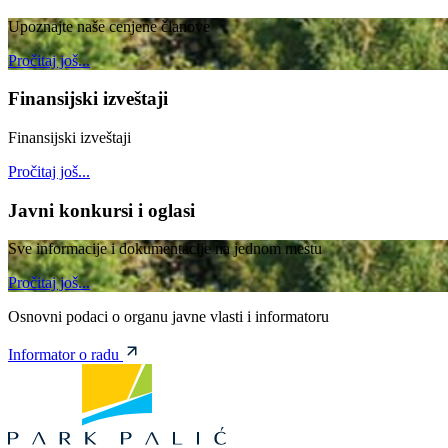
Upoznajte naše cenjene članove
Pročitaj još...
Finansijski izveštaji
Finansijski izveštaji
Pročitaj još...
Javni konkursi i oglasi
Sve informacije i dokumentacije na jednom mestu
Pročitaj još...
Osnovni podaci o organu javne vlasti i informatoru
Informator o radu