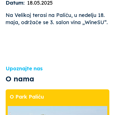
Datum:
18.05.2025
Na Velikoj terasi na Paliću, u nedelju 18.
maja, održaće se 3. salon vina „WineSU“.
Upoznajte nas
O nama
O Park Paliću