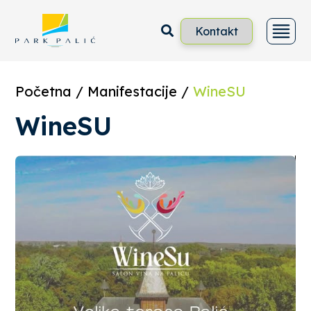
Skoči
na
sadržaj
Kontakt
Početna
/
Manifestacije
/
WineSU
WineSU