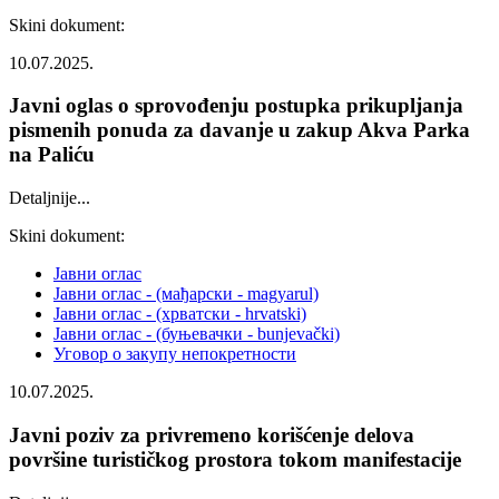
Skini dokument:
10.07.2025.
Javni oglas o sprovođenju postupka prikupljanja
pismenih ponuda za davanje u zakup Akva Parka
na Paliću
Detaljnije...
Skini dokument:
Јавни оглас
Јавни оглас - (мађарски - magyarul)
Јавни оглас - (хрватски - hrvatski)
Јавни оглас - (буњевачки - bunjevački)
Уговор о закупу непокретности
10.07.2025.
Javni poziv za privremeno korišćenje delova
površine turističkog prostora tokom manifestacije