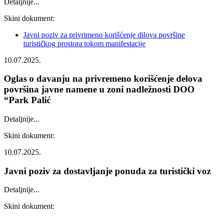
Detaljnije...
Skini dokument:
Javni poziv za privrimeno korišćenje dilova površine
turističkog prostora tokom manifestacije
10.07.2025.
Oglas o davanju na privremeno korišćenje delova
površina javne namene u zoni nadležnosti DOO
“Park Palić
Detaljnije...
Skini dokument:
10.07.2025.
Javni poziv za dostavljanje ponuda za turistički voz
Detaljnije...
Skini dokument: