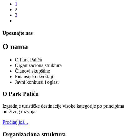
1
2
3
Upoznajte nas
O nama
O Park Paliću
Organizaciona struktura
Članovi skupštine
Finansijski izveštaji
Javni konkursi i oglasi
O Park Paliću
Izgradnje turističke destinacije visoke kategorije po principima
održivog razvoja
Pročitaj još...
Organizaciona struktura