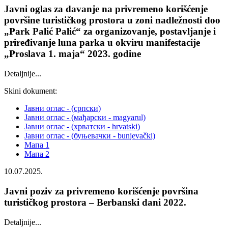
Javni oglas za davanje na privremeno korišćenje
površine turističkog prostora u zoni nadležnosti doo
„Park Palić Palić“ za organizovanje, postavljanje i
priređivanje luna parka u okviru manifestacije
„Proslava 1. maja“ 2023. godine
Detaljnije...
Skini dokument:
Јавни оглас - (српски)
Јавни оглас - (мађарски - magyarul)
Јавни оглас - (хрватски - hrvatski)
Јавни оглас - (буњевачки - bunjevački)
Мапа 1
Мапа 2
10.07.2025.
Javni poziv za privremeno korišćenje površina
turističkog prostora – Berbanski dani 2022.
Detaljnije...