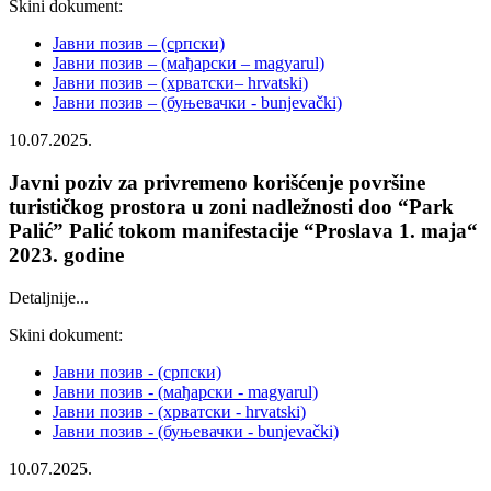
Skini dokument:
Јавни позив – (српски)
Јавни позив – (мађарски – magyarul)
Јавни позив – (хрватски– hrvatski)
Јавни позив – (буњевачки - bunjevački)
10.07.2025.
Javni poziv za privremeno korišćenje površine
turističkog prostora u zoni nadležnosti doo “Park
Palić” Palić tokom manifestacije “Proslava 1. maja“
2023. godine
Detaljnije...
Skini dokument:
Јавни позив - (српски)
Јавни позив - (мађарски - magyarul)
Јавни позив - (хрватски - hrvatski)
Јавни позив - (буњевачки - bunjevački)
10.07.2025.