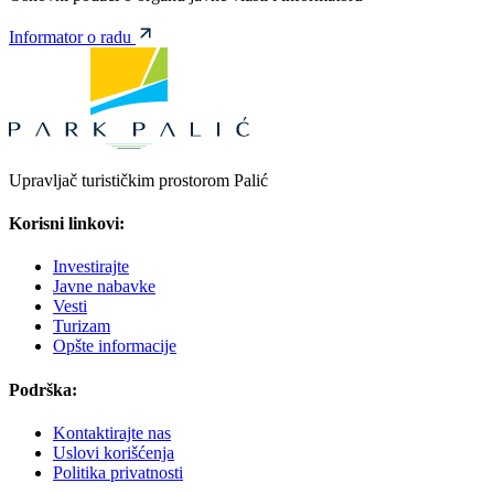
Informator o radu
Upravljač turističkim prostorom Palić
Korisni linkovi:
Investirajte
Javne nabavke
Vesti
Turizam
Opšte informacije
Podrška:
Kontaktirajte nas
Uslovi korišćenja
Politika privatnosti