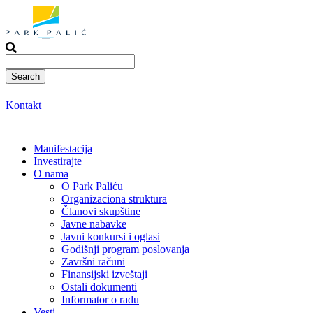
Skoči
na
sadržaj
Kontakt
Manifestacija
Investirajte
O nama
O Park Paliću
Organizaciona struktura
Članovi skupštine
Javne nabavke
Javni konkursi i oglasi
Godišnji program poslovanja
Završni računi
Finansijski izveštaji
Ostali dokumenti
Informator o radu
Vesti