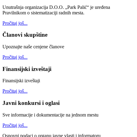
Unutrašnja organizacija D.O.O. „Park Palić“ je uređena
Pravilnikom o sistematizaciji radnih mesta.
Pročitaj još...
Članovi skupštine
Upoznajte naše cenjene članove
Pročitaj još...
Finansijski izveštaji
Finansijski izveštaji
Pročitaj još...
Javni konkursi i oglasi
Sve informacije i dokumentacije na jednom mestu
Pročitaj još...
Osnovni podaci o organu javne vlasti i informatoru