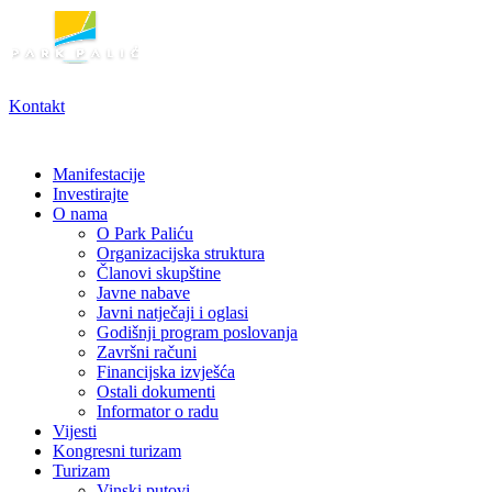
Skoči
do
sadržaja
Kontakt
Manifestacije
Investirajte
O nama
O Park Paliću
Organizacijska struktura
Članovi skupštine
Javne nabave
Javni natječaji i oglasi
Godišnji program poslovanja
Završni računi
Financijska izvješća
Ostali dokumenti
Informator o radu
Vijesti
Kongresni turizam
Turizam
Vinski putovi