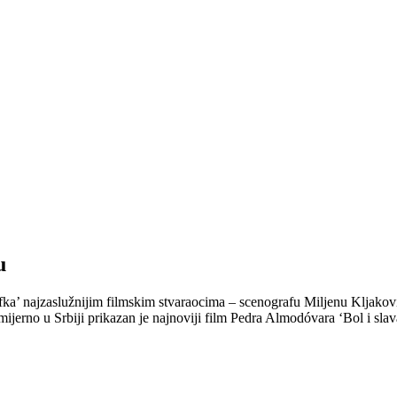
u
’ najzaslužnijim filmskim stvaraocima – scenografu Miljenu Kljaković
mijerno u Srbiji prikazan je najnoviji film Pedra Almodóvara ‘Bol i s