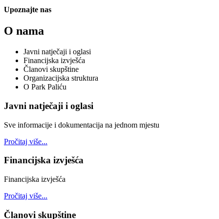
Upoznajte nas
O nama
Javni natječaji i oglasi
Financijska izvješća
Članovi skupštine
Organizacijska struktura
O Park Paliću
Javni natječaji i oglasi
Sve informacije i dokumentacija na jednom mjestu
Pročitaj više...
Financijska izvješća
Financijska izvješća
Pročitaj više...
Članovi skupštine