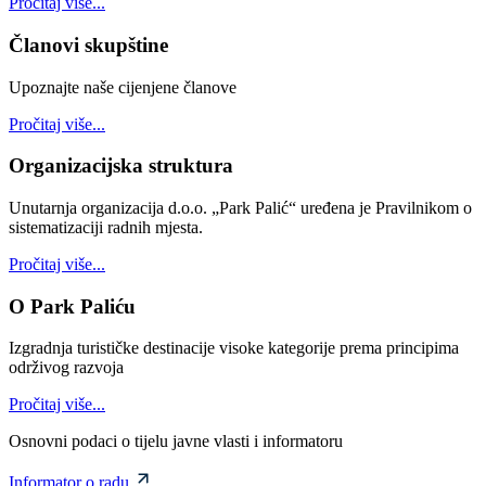
Pročitaj više...
Članovi skupštine
Upoznajte naše cijenjene članove
Pročitaj više...
Organizacijska struktura
Unutarnja organizacija d.o.o. „Park Palić“ uređena je Pravilnikom o
sistematizaciji radnih mjesta.
Pročitaj više...
O Park Paliću
Izgradnja turističke destinacije visoke kategorije prema principima
održivog razvoja
Pročitaj više...
Osnovni podaci o tijelu javne vlasti i informatoru
Informator o radu