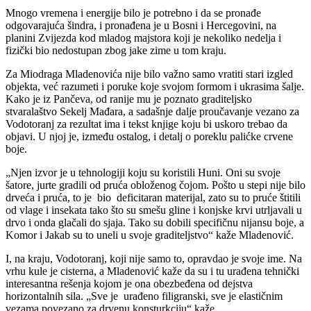
Mnogo vremena i energije bilo je potrebno i da se pronađe
odgovarajuća šindra, i pronađena je u Bosni i Hercegovini, na
planini Zvijezda kod mladog majstora koji je nekoliko nedelja i
fizički bio nedostupan zbog jake zime u tom kraju.
Za Miodraga Mladenovića nije bilo važno samo vratiti stari izgled
objekta, već razumeti i poruke koje svojom formom i ukrasima šalje.
Kako je iz Pančeva, od ranije mu je poznato graditeljsko
stvaralaštvo Sekelj Mađara, a sadašnje dalje proučavanje vezano za
Vodotoranj za rezultat ima i tekst knjige koju bi uskoro trebao da
objavi. U njoj je, između ostalog, i detalj o poreklu palićke crvene
boje.
„Njen izvor je u tehnologiji koju su koristili Huni. Oni su svoje
šatore, jurte gradili od pruća obloženog čojom. Pošto u stepi nije bilo
drveća i pruća, to je bio deficitaran materijal, zato su to pruće štitili
od vlage i insekata tako što su smešu gline i konjske krvi utrljavali u
drvo i onda glačali do sjaja. Tako su dobili specifičnu nijansu boje, a
Komor i Jakab su to uneli u svoje graditeljstvo“ kaže Mladenović.
I, na kraju, Vodotoranj, koji nije samo to, opravdao je svoje ime. Na
vrhu kule je cisterna, a Mladenović kaže da su i tu urađena tehnički
interesantna rešenja kojom je ona obezbeđena od dejstva
horizontalnih sila. „Sve je urađeno filigranski, sve je elastičnim
vezama povezano za drvenu konsturkciju“ kaže.