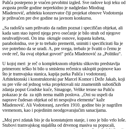
Palića postepeno je vraćen prvobitni izgled. Sve radove koji teku od
avgusta prošle godine neprekidno je nadgledao Miodrag
Mladenović, arhitekta konzervator čiji projekat obnove Vodotornja
je prihvaćen pre dve godine na javnom konkursu.
„Sa radošću sam prihvatio da radim poznat i specifičan objekat, ali
kada sam stao ispred njega prvo osećanje je bilo strah od njegove
neuhvatljivosti. On ima okrugle osnove, kupasta kubeta,
paraboloidna, sve je to trebalo premeriti, snimiti i specificirati šta je
sve potrebno da se uradi. A, pre svega, trebalo je švatiti o čemu je
ovde reč, šta ovaj objekat govori“ priča Mladenović za „Politiku“.
U kojoj meri je reč o kompleksnom objektu slikovito predstavlja
primerom: teško bi bilo u smislenu rečenicu uklopiti pojmove kao
što je tramvajska stanica, kapija parka Palića i vodotoranj.
Arhitektonski i konstruktorski par Marcel Komor i Deže Jakab, koji
su pre više od jednog veka projektovali niz znamenitih subotičkih
zdanja poput Gradske kuće, Sinagoge, Velike terase na Paliću
pokazao je da za njih nema malih poslova. „Oni su uspeli da
naprave čudesan objekat od tri nespojiva elementa“ kaže
Mladenović. Ali Vodotoranj, završen 1910. godine bio je nagrižen
vremenom, kao i pojedinim neodgovarajućim sanacijama.
„Moj prvi zdatak bio je da konstatujem stanje, i ono je bilo vrlo loše.
Stubovi tramvajskog stajališta od drvenog masiva su popucali,