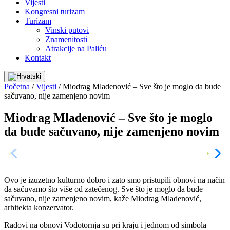
Vijesti
Kongresni turizam
Turizam
Vinski putovi
Znamenitosti
Atrakcije na Paliću
Kontakt
Početna
/
Vijesti
/
Miodrag Mladenović – Sve što je moglo da bude
sačuvano, nije zamenjeno novim
Miodrag Mladenović – Sve što je moglo
da bude sačuvano, nije zamenjeno novim
Ovo je izuzetno kulturno dobro i zato smo pristupili obnovi na način
da sačuvamo što više od zatečenog. Sve što je moglo da bude
sačuvano, nije zamenjeno novim, kaže Miodrag Mladenović,
arhitekta konzervator.
Radovi na obnovi Vodotornja su pri kraju i jednom od simbola