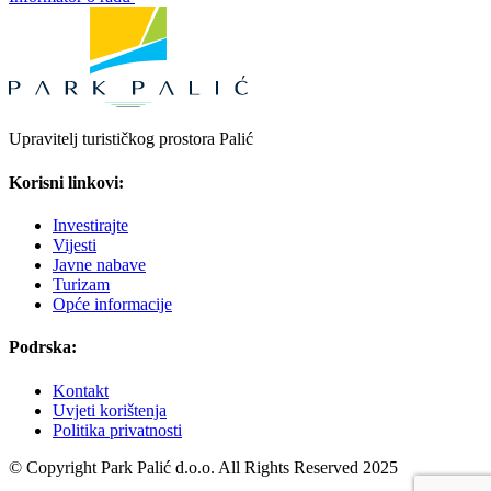
Upravitelj turističkog prostora Palić
Korisni linkovi:
Investirajte
Vijesti
Javne nabave
Turizam
Opće informacije
Podrska:
Kontakt
Uvjeti korištenja
Politika privatnosti
© Copyright Park Palić d.o.o. All Rights Reserved 2025