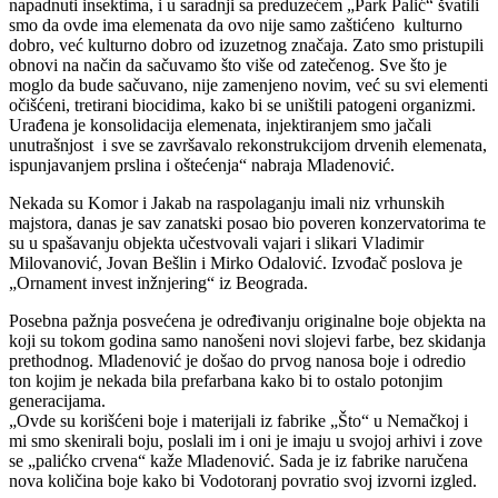
napadnuti insektima, i u saradnji sa preduzećem „Park Palić“ švatili
smo da ovde ima elemenata da ovo nije samo zaštićeno kulturno
dobro, već kulturno dobro od izuzetnog značaja. Zato smo pristupili
obnovi na način da sačuvamo što više od zatečenog. Sve što je
moglo da bude sačuvano, nije zamenjeno novim, već su svi elementi
očišćeni, tretirani biocidima, kako bi se uništili patogeni organizmi.
Urađena je konsolidacija elemenata, injektiranjem smo jačali
unutrašnjost i sve se završavalo rekonstrukcijom drvenih elemenata,
ispunjavanjem prslina i oštećenja“ nabraja Mladenović.
Nekada su Komor i Jakab na raspolaganju imali niz vrhunskih
majstora, danas je sav zanatski posao bio poveren konzervatorima te
su u spašavanju objekta učestvovali vajari i slikari Vladimir
Milovanović, Jovan Bešlin i Mirko Odalović. Izvođač poslova je
„Ornament invest inžnjering“ iz Beograda.
Posebna pažnja posvećena je određivanju originalne boje objekta na
koji su tokom godina samo nanošeni novi slojevi farbe, bez skidanja
prethodnog. Mladenović je došao do prvog nanosa boje i odredio
ton kojim je nekada bila prefarbana kako bi to ostalo potonjim
generacijama.
„Ovde su korišćeni boje i materijali iz fabrike „Što“ u Nemačkoj i
mi smo skenirali boju, poslali im i oni je imaju u svojoj arhivi i zove
se „palićko crvena“ kaže Mladenović. Sada je iz fabrike naručena
nova količina boje kako bi Vodotoranj povratio svoj izvorni izgled.