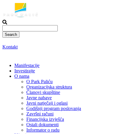
Skoči
do
sadržaja
Kontakt
Manifestacije
Investirajte
O nama
O Park Paliću
Organizacijska struktura
Članovi skupštine
Javne nabave
Javni natječaji i oglasi
Godišnji program poslovanja
Završni računi
Financijska izvješća
Ostali dokumenti
Informator o radu