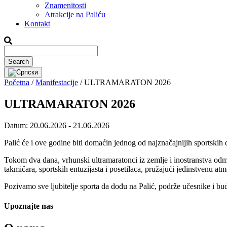
Znamenitosti
Atrakcije na Paliću
Kontakt
Početna
/
Manifestacije
/
ULTRAMARATON 2026
ULTRAMARATON 2026
Datum:
20.06.2026 - 21.06.2026
Palić će i ove godine biti domaćin jednog od najznačajnijih sportskih
Tokom dva dana, vrhunski ultramaratonci iz zemlje i inostranstva odme
takmičara, sportskih entuzijasta i posetilaca, pružajući jedinstvenu a
Pozivamo sve ljubitelje sporta da dođu na Palić, podrže učesnike i b
Upoznajte nas