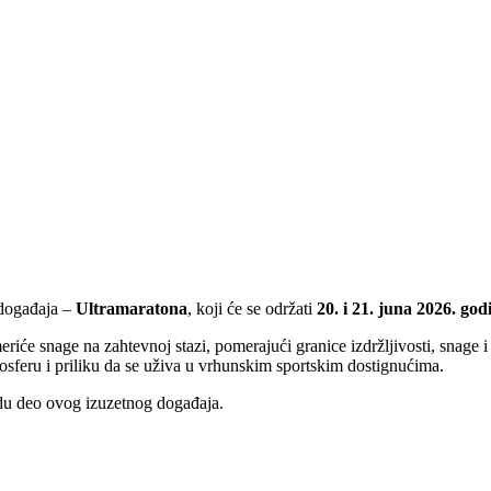
 događaja –
Ultramaratona
, koji će se održati
20. i 21. juna 2026. god
riće snage na zahtevnoj stazi, pomerajući granice izdržljivosti, snage
tmosferu i priliku da se uživa u vrhunskim sportskim dostignućima.
udu deo ovog izuzetnog događaja.