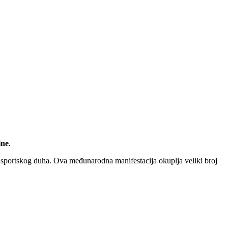
ine
.
 i sportskog duha. Ova međunarodna manifestacija okuplja veliki broj