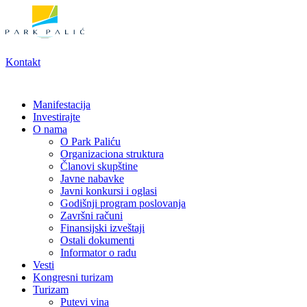
Skoči
na
sadržaj
Kontakt
Manifestacija
Investirajte
O nama
O Park Paliću
Organizaciona struktura
Članovi skupštine
Javne nabavke
Javni konkursi i oglasi
Godišnji program poslovanja
Završni računi
Finansijski izveštaji
Ostali dokumenti
Informator o radu
Vesti
Kongresni turizam
Turizam
Putevi vina