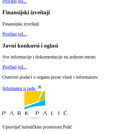
Pročitaj još...
Finansijski izveštaji
Finansijski izveštaji
Pročitaj još...
Javni konkursi i oglasi
Sve informacije i dokumentacije na jednom mestu
Pročitaj još...
Osnovni podaci o organu javne vlasti i informatoru
Informator o radu
Upravljač turističkim prostorom Palić