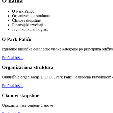
O nama
O Park Paliću
Organizaciona struktura
Članovi skupštine
Finansijski izveštaji
Javni konkursi i oglasi
O Park Paliću
Izgradnje turističke destinacije visoke kategorije po principima održi
Pročitaj još...
Organizaciona struktura
Unutrašnja organizacija D.O.O. „Park Palić“ je uređena Pravilnikom o
Pročitaj još...
Članovi skupštine
Upoznajte naše cenjene članove