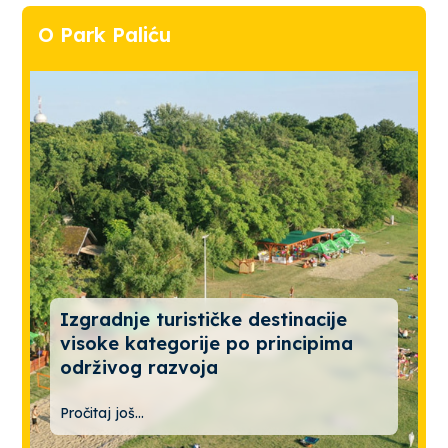
O Park Paliću
Izgradnje turističke destinacije
visoke kategorije po principima
održivog razvoja
Pročitaj još...