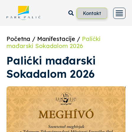
Skoči
na
sadržaj
Kontakt
Početna
/
Manifestacije
/
Palićki
mađarski Sokadalom 2026
Palićki mađarski
Sokadalom 2026