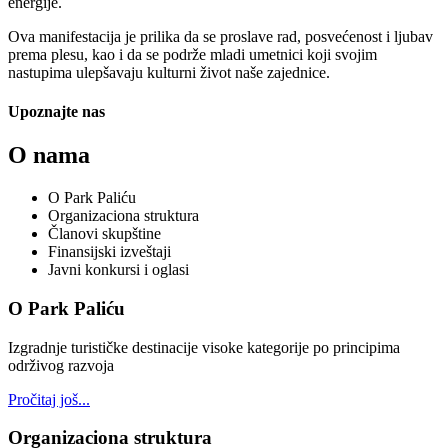
energije.
Ova manifestacija je prilika da se proslave rad, posvećenost i ljubav
prema plesu, kao i da se podrže mladi umetnici koji svojim
nastupima ulepšavaju kulturni život naše zajednice.
Upoznajte nas
O nama
O Park Paliću
Organizaciona struktura
Članovi skupštine
Finansijski izveštaji
Javni konkursi i oglasi
O Park Paliću
Izgradnje turističke destinacije visoke kategorije po principima
održivog razvoja
Pročitaj još...
Organizaciona struktura