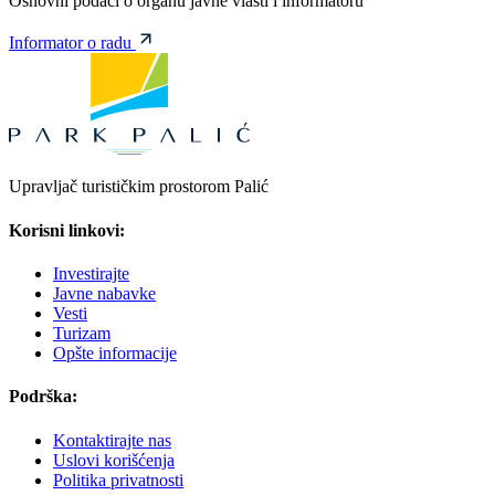
Osnovni podaci o organu javne vlasti i informatoru
Informator o radu
Upravljač turističkim prostorom Palić
Korisni linkovi:
Investirajte
Javne nabavke
Vesti
Turizam
Opšte informacije
Podrška:
Kontaktirajte nas
Uslovi korišćenja
Politika privatnosti