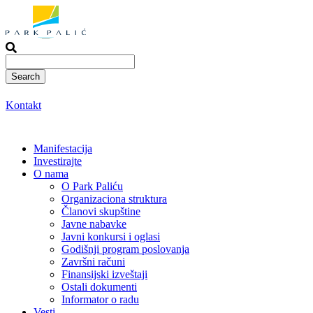
Skoči
na
sadržaj
Kontakt
Manifestacija
Investirajte
O nama
O Park Paliću
Organizaciona struktura
Članovi skupštine
Javne nabavke
Javni konkursi i oglasi
Godišnji program poslovanja
Završni računi
Finansijski izveštaji
Ostali dokumenti
Informator o radu
Vesti