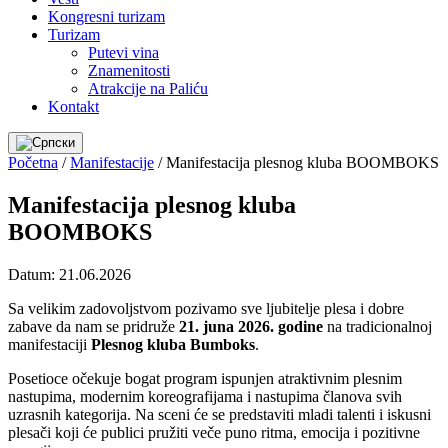
Kongresni turizam
Turizam
Putevi vina
Znamenitosti
Atrakcije na Paliću
Kontakt
Početna
/
Manifestacije
/
Manifestacija plesnog kluba BOOMBOKS
Manifestacija plesnog kluba
BOOMBOKS
Datum:
21.06.2026
Sa velikim zadovoljstvom pozivamo sve ljubitelje plesa i dobre
zabave da nam se pridruže
21. juna 2026. godine
na tradicionalnoj
manifestaciji
Plesnog kluba Bumboks
.
Posetioce očekuje bogat program ispunjen atraktivnim plesnim
nastupima, modernim koreografijama i nastupima članova svih
uzrasnih kategorija. Na sceni će se predstaviti mladi talenti i iskusni
plesači koji će publici pružiti veče puno ritma, emocija i pozitivne